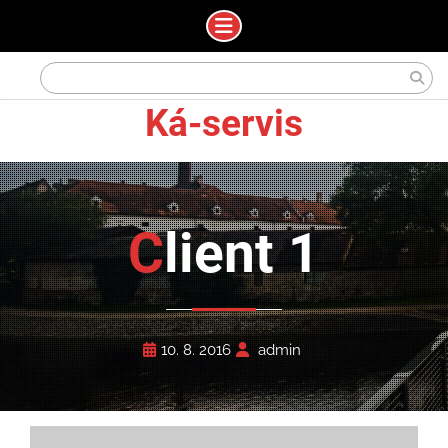
Skip
Search
to
for:
content
Ká-servis
Client 1
10. 8. 2016
admin