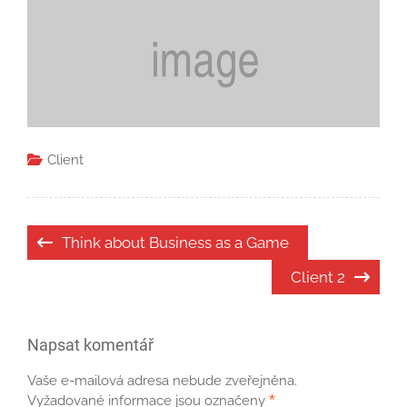
Client
Navigace
Think about Business as a Game
pro
Client 2
příspěvek
Napsat komentář
Vaše e-mailová adresa nebude zveřejněna.
*
Vyžadované informace jsou označeny